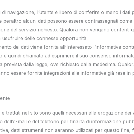
 di navigazione, l’utente è libero di conferire o meno i dati p
rme peraltro alcuni dati possono essere contrassegnati come 
ione del servizio richiesto. Qualora non vengano conferiti que
à usufruire delle connesse opportunità.
to dei dati viene fornita all’Interessato l’informativa conte
to è quindi chiamato ad esprimere il suo consenso informato
prevista dalla legge, ove richiesto dalla medesima. Qualora 
no essere fornite integrazioni alle informative già rese in 
tente
i e trattati nel sito sono quelli necessari alla erogazione dei 
o dell’e-mail e del telefono per finalità di informazione pubbli
a, detti strumenti non saranno utilizzati per questo fine, fa