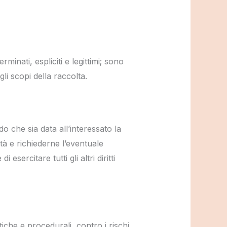
minati, espliciti e legittimi; sono
li scopi della raccolta.
o che sia data all’interessato la
ità e richiederne l’eventuale
ercitare tutti gli altri diritti
tiche e procedurali, contro i rischi