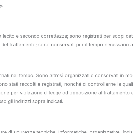
y.
o lecito e secondo correttezza; sono registrati per scopi deter
tà del trattamento; sono conservati per il tempo necessario ag
ornati nel tempo. Sono altresì organizzati e conservati in mod
ono stati raccolti e registrati, nonché di controllarne la qual
ne per violazione di legge od opposizione al trattamento e di es
o gli indirizzi sopra indicati.
ure di sicurezza tecniche, informatiche, organizzative, logis