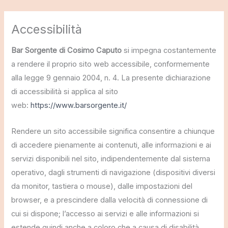
Vai
Accessibilità
al
contenuto
Bar Sorgente di Cosimo Caputo
si impegna costantemente
a rendere il proprio sito web accessibile, conformemente
alla legge 9 gennaio 2004, n. 4. La presente dichiarazione
di accessibilità si applica al sito
web:
https://www.barsorgente.it/
Rendere un sito accessibile significa consentire a chiunque
di accedere pienamente ai contenuti, alle informazioni e ai
servizi disponibili nel sito, indipendentemente dal sistema
operativo, dagli strumenti di navigazione (dispositivi diversi
da monitor, tastiera o mouse), dalle impostazioni del
browser, e a prescindere dalla velocità di connessione di
cui si dispone; l’accesso ai servizi e alle informazioni si
estende quindi anche a coloro che a causa di disabilità